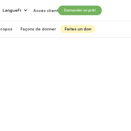
Langue
Fr
Accès client
Demander un prêt
propos
Façons de donner
Faites un don
 propos de nous
Faire un don
rir aux immigrants qualifiés les moyens de réussir leur carrière
Campagne Prosperité 2026
tre impact et nos finances
Dons mensuels
ansformer des vies grâce aux prêts du Moulin
nseil d'administration
Planification des dons et des successions
ncontrez les membres de notre conseil d'administration
Autres façons de donner
quipe de direction
Investissements à impact social
ncontrez les membres de notre équipe de direction
rtenaires financiers
Abonnez-vous à notre infolettre
ncontrez nos partenaires financiers
os partenaires
ir nos forces pour l’impact
arrières chez Le Moulin
ignez-vous à notre mission d'autonomisation et de transformation des vies