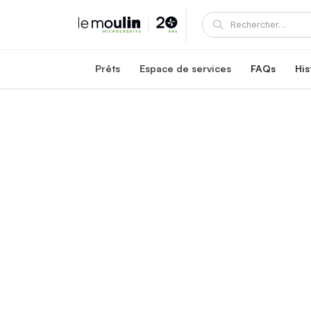
Prêts
Espace de services
FAQs
His
Prêt carrière Le Moulin
Accompagnement et soutien
Prêt à un taux d'intérêt fixe de 5,95 %
Un prêt du Moulin inclut des services exclusifs
Prêt pour la reconnaissance des titres en sa
Programme de mentorat du Moulin
Prêt exclusif en santé à un taux d'intérêt fixe de 4,45 %
Devenez mentor ou mentoré
Prêts carrière au Québec
Espace client
Options de prêt abordables au Québec
Consultez et gérez votre prêt
Carrefour de réussite communauta
Connexion et inscription – clients et mentors