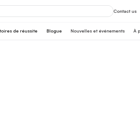
Contact us
toires de réussite
Blogue
Nouvelles et événements
À 
Nouvelles
À
Mises à jour et faits saillants
Off
nté
Événements
No
Séances d’info, formations et plus
Tr
Co
Re
ire
É
Re
Pa
Re
N
Un
C
Jo