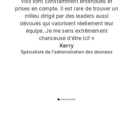
voix sont constamment entendues et
prises en compte. Il est rare de trouver un
milieu dirigé par des leaders aussi
dévoués qui valorisent réellement leur
équipe. Je me sens extrêmement
chanceuse d’être ici! »
Kerry
Spécialiste de l'administration des données
1
2
3
4
5
6
7
8
9
10