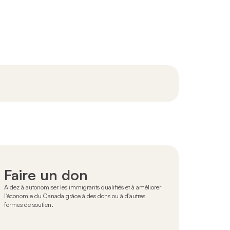
ne Heart Community
re initiative pour la diversité, l'équité et l'inclusion
Faire un don
Aidez à autonomiser les immigrants qualifiés et à améliorer
l'économie du Canada grâce à des dons ou à d'autres
formes de soutien.