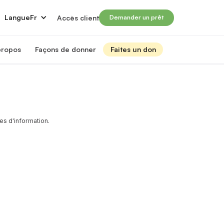
Langue
Fr
Accès client
Demander un prêt
propos
Façons de donner
Faites un don
 propos de nous
Faire un don
rir aux immigrants qualifiés les moyens de réussir leur carrière
Campagne Prosperité 2026
tre impact et nos finances
Dons mensuels
ansformer des vies grâce aux prêts du Moulin
nseil d'administration
Planification des dons et des successions
s d'information.
ncontrez les membres de notre conseil d'administration
Autres façons de donner
quipe de direction
Investissements à impact social
ncontrez les membres de notre équipe de direction
rtenaires financiers
Abonnez-vous à notre infolettre
ncontrez nos partenaires financiers
os partenaires
ir nos forces pour l’impact
arrières chez Le Moulin
ignez-vous à notre mission d'autonomisation et de transformation des vies