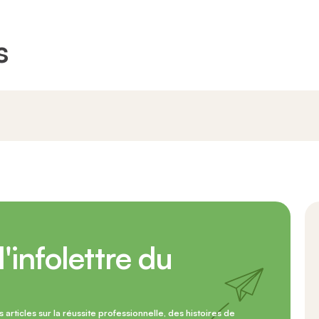
O
Not
s
l'infolettre du
articles sur la réussite professionnelle, des histoires de