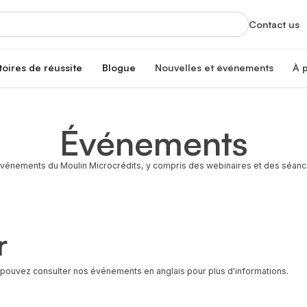
Contact us
toires de réussite
Blogue
Nouvelles et événements
À 
Nouvelles
À
Mises à jour et faits saillants
Off
Événements
nté
Événements
No
Séances d’info, formations et plus
Tr
Co
vénements du Moulin Microcrédits, y compris des webinaires et des séance
Re
ire
É
Re
Pa
r
Re
N
Un
s pouvez consulter nos événements en anglais pour plus d'informations.
C
Jo