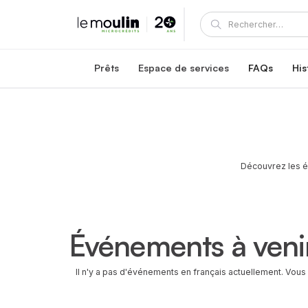
Prêts
Espace de services
FAQs
His
Prêt carrière Le Moulin
Accompagnement et soutien
Prêt à un taux d'intérêt fixe de 5,95 %
Un prêt du Moulin inclut des services exclusifs
Prêt pour la reconnaissance des titres en sa
Programme de mentorat du Moulin
Prêt exclusif en santé à un taux d'intérêt fixe de 4,45 %
Devenez mentor ou mentoré
Prêts carrière au Québec
Espace client
Découvrez les é
Options de prêt abordables au Québec
Consultez et gérez votre prêt
Carrefour de réussite communauta
Connexion et inscription – clients et mentors
Événements à veni
Il n'y a pas d'événements en français actuellement. Vou