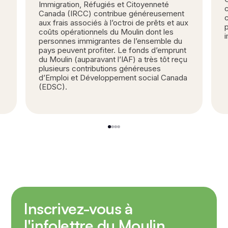
Immigration, Réfugiés et Citoyenneté
Canada (IRCC) contribue généreusement
c
aux frais associés à l’octroi de prêts et aux
coûts opérationnels du Moulin dont les
personnes immigrantes de l’ensemble du
pays peuvent profiter. Le fonds d’emprunt
du Moulin (auparavant l’IAF) a très tôt reçu
plusieurs contributions généreuses
d’Emploi et Développement social Canada
(EDSC).
1
2
3
4
Inscrivez-vous à
l'infolettre du Moulin