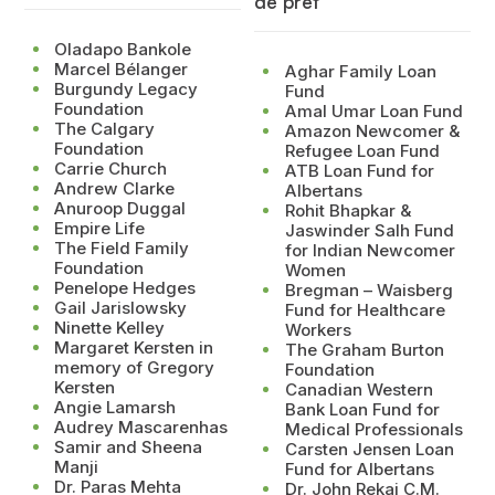
de prêt
Oladapo Bankole
Marcel Bélanger
Aghar Family Loan
Burgundy Legacy
Fund
Foundation
Amal Umar Loan Fund
The Calgary
Amazon Newcomer &
Foundation
Refugee Loan Fund
Carrie Church
ATB Loan Fund for
Andrew Clarke
Albertans
Anuroop Duggal
Rohit Bhapkar &
Empire Life
Jaswinder Salh Fund
The Field Family
for Indian Newcomer
Foundation
Women
Penelope Hedges
Bregman – Waisberg
Gail Jarislowsky
Fund for Healthcare
Ninette Kelley
Workers
Margaret Kersten in
The Graham Burton
memory of Gregory
Foundation
Kersten
Canadian Western
Angie Lamarsh
Bank Loan Fund for
Audrey Mascarenhas
Medical Professionals
Samir and Sheena
Carsten Jensen Loan
Manji
Fund for Albertans
Dr. Paras Mehta
Dr. John Rekai C.M.