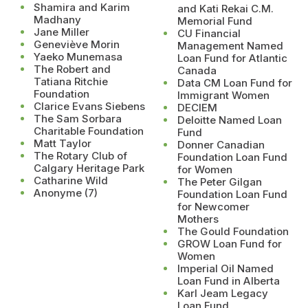
Shamira and Karim
and Kati Rekai C.M.
Madhany
Memorial Fund
Jane Miller
CU Financial
Geneviève Morin
Management Named
Yaeko Munemasa
Loan Fund for Atlantic
The Robert and
Canada
Tatiana Ritchie
Data CM Loan Fund for
Foundation
Immigrant Women
Clarice Evans Siebens
DECIEM
The Sam Sorbara
Deloitte Named Loan
Charitable Foundation
Fund
Matt Taylor
Donner Canadian
The Rotary Club of
Foundation Loan Fund
Calgary Heritage Park
for Women
Catharine Wild
The Peter Gilgan
Anonyme (7)
Foundation Loan Fund
for Newcomer
Mothers
The Gould Foundation
GROW Loan Fund for
Women
Imperial Oil Named
Loan Fund in Alberta
Karl Jeam Legacy
Loan Fund