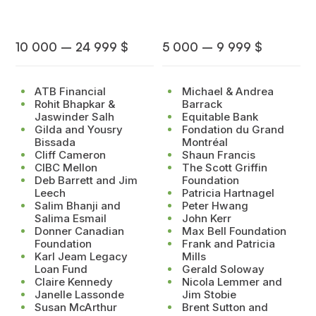
10 000 – 24 999 $
5 000 – 9 999 $
ATB Financial
Michael & Andrea
Rohit Bhapkar &
Barrack
Jaswinder Salh
Equitable Bank
Gilda and Yousry
Fondation du Grand
Bissada
Montréal
Cliff Cameron
Shaun Francis
CIBC Mellon
The Scott Griffin
Deb Barrett and Jim
Foundation
Leech
Patricia Hartnagel
Salim Bhanji and
Peter Hwang
Salima Esmail
John Kerr
Donner Canadian
Max Bell Foundation
Foundation
Frank and Patricia
Karl Jeam Legacy
Mills
Loan Fund
Gerald Soloway
Claire Kennedy
Nicola Lemmer and
Janelle Lassonde
Jim Stobie
Susan McArthur
Brent Sutton and