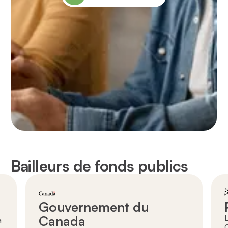
Bailleurs de fonds publics
Gouvernement du
Canada
L
a
C