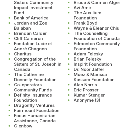
Sisters Community
Bruce & Carmen Alger
Impact Investment
Avi Amir
Fund
The Auxilium
Bank of America
Foundation
Jordan and Zoe
Frank Boyd
Balaban
Wayne & Eleanor Chiu
Brendan Calder
The Counselling
Cliff Cameron
Foundation of Canada
Fondation Lucie et
Edmonton Community
André Chagnon
Foundation
Charitus
Adam Felesky
Congregation of the
Brian Felesky
Sisters of St. Joseph in
Inspirit Foundation
Canada
Dr. Noor Jaffer
The Catherine
Moez & Marissa
Donnelly Foundation
Kassam Foundation
Co-operators
Alan Norris
Community Funds
Eric Prosser
Definity Insurance
Kumar Stenger
Foundation
Anonyme (3)
Dragonfly Ventures
Fairmount Foundation
Focus Humanitarian
Assistance, Canada
Glenbow