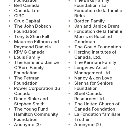
Foundation
The Birks Family
Bell Canada
Foundation / La
Canada Life
Fondation de la famille
CIBC
Birks
Crux Capital
Borden Family
The John Dobson
Jan and Janice Drent
Foundation
Fondation de la famille
Tony & Shari Fell
Morris et Rosalind
Maureen Killoran and
Goodman
Raymond Daniels
The Gould Foundation
KPMG Canada
Herzing Institutes of
Louis Family
Canada, Ltd.
The Earle and Janice
The Kermani Family
O’Born Family
Longview Asset
Foundation
Management Ltd.
The Petman
Nancy & Jon Love
Foundation
Sienna for Seniors
Power Corporation du
Foundation
Canada
Steel Canada
Diane Blake and
Resources Ltd.
Stephen Smith
The United Church of
The Young Fund
Canada Foundation
Hamilton Community
La Fondation familiale
Foundation
Trottier
Anonyme (3)
Anonyme (2)