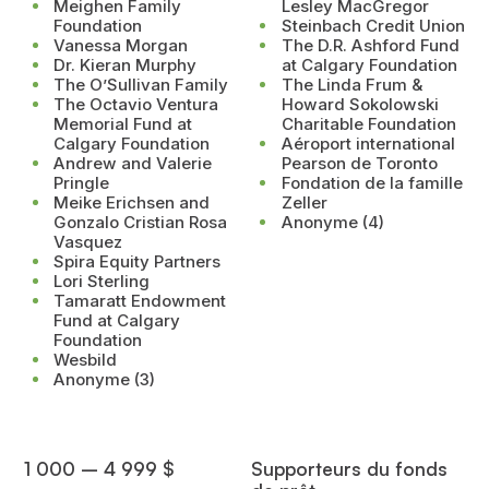
Meighen Family
Lesley MacGregor
Foundation
Steinbach Credit Union
Vanessa Morgan
The D.R. Ashford Fund
Dr. Kieran Murphy
at Calgary Foundation
The O’Sullivan Family
The Linda Frum &
The Octavio Ventura
Howard Sokolowski
Memorial Fund at
Charitable Foundation
Calgary Foundation
Aéroport international
Andrew and Valerie
Pearson de Toronto
Pringle
Fondation de la famille
Meike Erichsen and
Zeller
Gonzalo Cristian Rosa
Anonyme (4)
Vasquez
Spira Equity Partners
Lori Sterling
Tamaratt Endowment
Fund at Calgary
Foundation
Wesbild
Anonyme (3)
1 000 – 4 999 $
Supporteurs du fonds