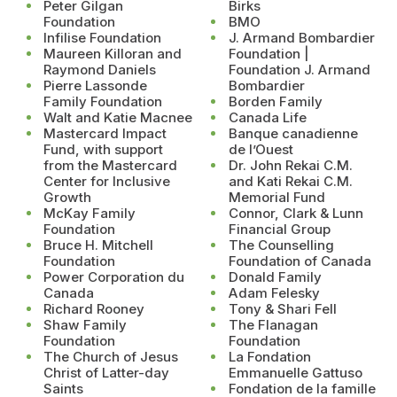
Peter Gilgan
Birks
Foundation
BMO
Infilise Foundation
J. Armand Bombardier
Maureen Killoran and
Foundation |
Raymond Daniels
Foundation J. Armand
Pierre Lassonde
Bombardier
Family Foundation
Borden Family
Walt and Katie Macnee
Canada Life
Mastercard Impact
Banque canadienne
Fund, with support
de l’Ouest
from the Mastercard
Dr. John Rekai C.M.
Center for Inclusive
and Kati Rekai C.M.
Growth
Memorial Fund
McKay Family
Connor, Clark & Lunn
Foundation
Financial Group
Bruce H. Mitchell
The Counselling
Foundation
Foundation of Canada
Power Corporation du
Donald Family
Canada
Adam Felesky
Richard Rooney
Tony & Shari Fell
Shaw Family
The Flanagan
Foundation
Foundation
The Church of Jesus
La Fondation
Christ of Latter-day
Emmanuelle Gattuso
Saints
Fondation de la famille