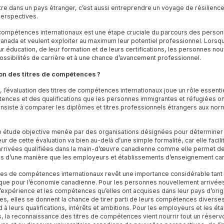
e dans un pays étranger, c’est aussi entreprendre un voyage de résilience 
perspectives.
e compétences internationaux est une étape cruciale du parcours des perso
Canada et veulent exploiter au maximum leur potentiel professionnel. Lorsq
r éducation, de leur formation et de leurs certifications, les personnes no
ossibilités de carrière et à une chance d’avancement professionnel.
ion des titres de compétences ?
 l’évaluation des titres de compétences internationaux joue un rôle essent
étences et des qualifications que les personnes immigrantes et réfugiées o
onsiste à comparer les diplômes et titres professionnels étrangers aux no
.
e étude objective menée par des organisations désignées pour déterminer 
eur de cette évaluation va bien au-delà d’une simple formalité, car elle facili
rivées qualifiées dans la main-d’œuvre canadienne comme elle permet de 
mes d’une manière que les employeurs et établissements d’enseignement c
res de compétences internationaux revêt une importance considérable tant
que pour l’économie canadienne. Pour les personnes nouvellement arrivées, 
l’expérience et les compétences qu’elles ont acquises dans leur pays d’origi
itres, elles se donnent la chance de tirer parti de leurs compétences diverse
 à leurs qualifications, intérêts et ambitions. Pour les employeurs et les é
la reconnaissance des titres de compétences vient nourrir tout un réservoi