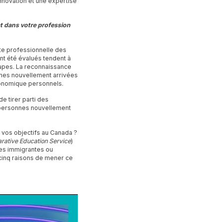
innovation et une expertise
at dans votre profession
ite professionnelle des
nt été évalués tendent à
tapes. La reconnaissance
nnes nouvellement arrivées
économique personnels.
e tirer parti des
 personnes nouvellement
 vos objectifs au Canada ?
ative Education Service
)
nes immigrantes ou
cinq raisons de mener ce