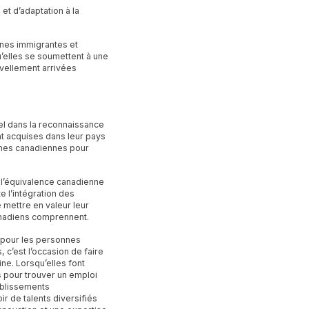
et d’adaptation à la
nnes immigrantes et
u’elles se soumettent à une
uvellement arrivées
iel dans la reconnaissance
nt acquises dans leur pays
rmes canadiennes pour
l’équivalence canadienne
te l’intégration des
mettre en valeur leur
anadiens comprennent.
 pour les personnes
c’est l’occasion de faire
ne. Lorsqu’elles font
s pour trouver un emploi
tablissements
r de talents diversifiés