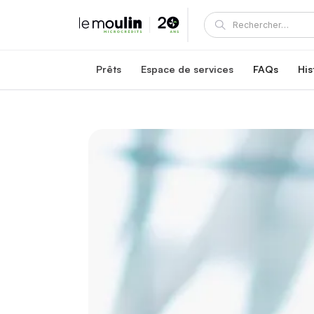
Prêts
Espace de services
FAQs
His
Prêt carrière Le Moulin
Accompagnement et soutien
Prêt à un taux d'intérêt fixe de 5,95 %
Un prêt du Moulin inclut des services exclusifs
Prêt pour la reconnaissance des titres en sa
Programme de mentorat du Moulin
Prêt exclusif en santé à un taux d'intérêt fixe de 4,45 %
Devenez mentor ou mentoré
Prêts carrière au Québec
Espace client
Options de prêt abordables au Québec
Consultez et gérez votre prêt
Carrefour de réussite communauta
Connexion et inscription – clients et mentors