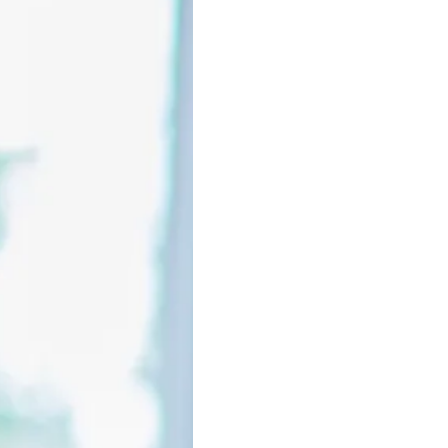
O
Not