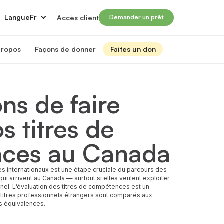
Langue
Fr
Accès client
Demander un prêt
propos
Façons de donner
Faites un don
 propos de nous
Faire un don
rir aux immigrants qualifiés les moyens de réussir leur carrière
Campagne Prosperité 2026
ns de faire
tre impact et nos finances
Dons mensuels
ansformer des vies grâce aux prêts du Moulin
s titres de
nseil d'administration
Planification des dons et des successions
ncontrez les membres de notre conseil d'administration
Autres façons de donner
quipe de direction
ces au Canada
Investissements à impact social
ncontrez les membres de notre équipe de direction
rtenaires financiers
Abonnez-vous à notre infolettre
ncontrez nos partenaires financiers
es internationaux est une étape cruciale du parcours des
i arrivent au Canada — surtout si elles veulent exploiter
os partenaires
nel. L’évaluation des titres de compétences est un
ir nos forces pour l’impact
 titres professionnels étrangers sont comparés aux
arrières chez Le Moulin
s équivalences.
ignez-vous à notre mission d'autonomisation et de transformation des vies