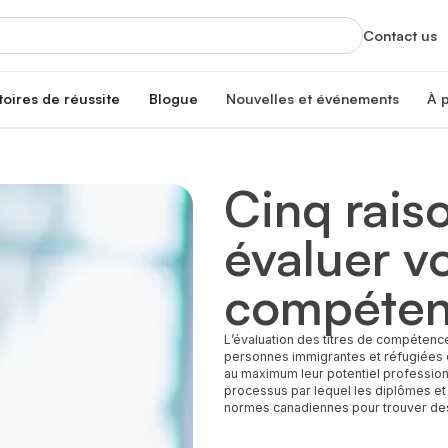
Contact us
toires de réussite
Blogue
Nouvelles et événements
À 
Nouvelles
À
Mises à jour et faits saillants
Off
Cinq raiso
nté
Événements
No
Séances d’info, formations et plus
Tr
évaluer vo
Co
Re
ire
É
compéten
Re
Pa
Re
L’évaluation des titres de compétenc
personnes immigrantes et réfugiées qu
N
au maximum leur potentiel profession
Un
processus par lequel les diplômes et
C
normes canadiennes pour trouver de
Jo