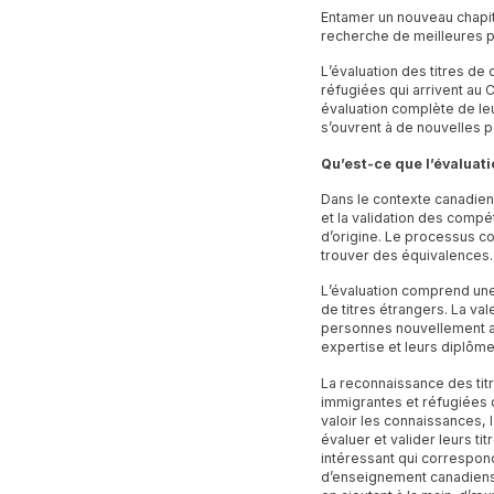
Entamer un nouveau chapitr
recherche de meilleures 
L’évaluation des titres d
réfugiées qui arrivent au 
évaluation complète de leu
s’ouvrent à de nouvelles p
Qu’est-ce que l’évaluat
Dans le contexte canadien,
et la validation des comp
d’origine. Le processus c
trouver des équivalences
L’évaluation comprend un
de titres étrangers. La val
personnes nouvellement ar
expertise et leurs diplô
La reconnaissance des tit
immigrantes et réfugiées 
valoir les connaissances, 
évaluer et valider leurs t
intéressant qui correspond
d’enseignement canadiens, 