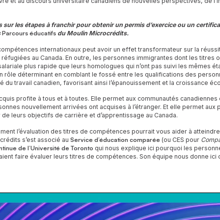
vre et au discours universitaire canadiens de nouvelles perspectives, de l’
 sur les étapes à franchir pour obtenir un permis d’exercice ou un certific
s
Parcours éducatifs
du Moulin Microcrédits.
 compétences internationaux peut avoir un effet transformateur sur la réuss
réfugiées au Canada. En outre, les personnes immigrantes dont les titres o
salariale plus rapide que leurs homologues qui n’ont pas suivi les mêmes é
n rôle déterminant en comblant le fossé entre les qualifications des perso
é du travail canadien, favorisant ainsi l’épanouissement et la croissance 
quis profite à tous et à toutes. Elle permet aux communautés canadiennes d
nnes nouvellement arrivées ont acquises à l’étranger. Et elle permet aux
 de leurs objectifs de carrière et d’apprentissage au Canada.
t l’évaluation des titres de compétences pourrait vous aider à atteindre
crédits s’est associé au
Service d’éducation comparée
(ou CES pour
Compar
ntinue de l’Université de Toronto
qui nous explique ici pourquoi les person
ient faire évaluer leurs titres de compétences. Son équipe nous donne ici 